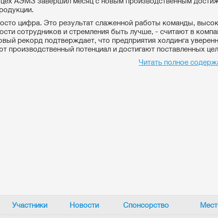
цех АЭМЗ завершил месяц с новым производственным дости
продукции.
росто цифра. Это результат слаженной работы команды, высо
ости сотрудников и стремления быть лучше, - считают в компан
вый рекорд подтверждает, что предприятия холдинга уверен
т производственный потенциал и достигают поставленных цел
Читать полное содерж
Участники
Новости
Спонсорство
Мест