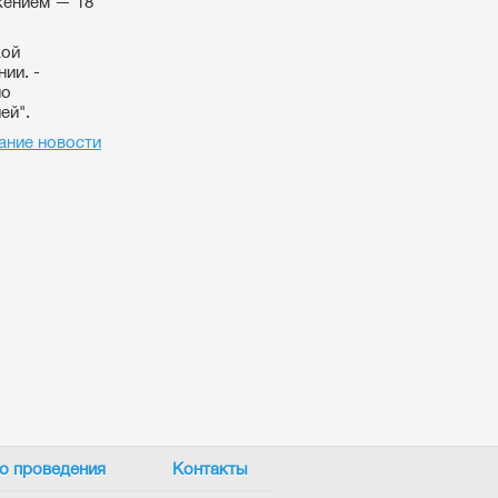
жением — 18
кой
ии. -
но
ей".
ание новости
о проведения
Контакты