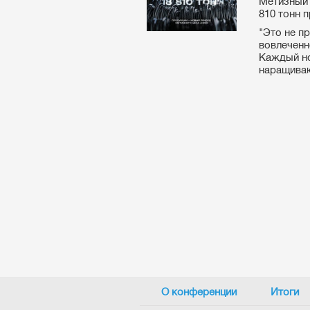
Метизный 
810 тонн 
"Это не п
вовлеченн
Каждый но
наращиваю
О конференции
Итоги